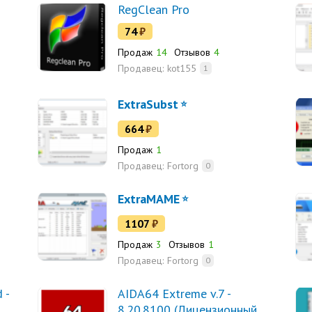
RegClean Pro
74
₽
Продаж
14
Отзывов
4
Продавец:
kot155
1
ExtraSubst
664
₽
Продаж
1
Продавец:
Fortorg
0
ExtraMAME
1107
₽
Продаж
3
Отзывов
1
Продавец:
Fortorg
0
 -
AIDA64 Extreme v.7 -
8.20.8100 (Лицензионный