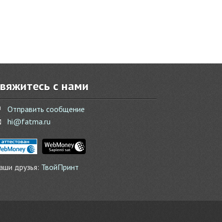
вяжитесь с нами

Отправить сообщение

hi@fatma.ru
аши друзья:
ТвойПринт