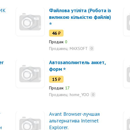
ИК
Файлова утіліта (Робота із
виликою кількістю файлів)
46
₽
Продаж
0
Продавец:
MAXSOFT
0
er
Автозаполнитель анкет,
форм
15
₽
Продаж
17
Продавец:
home_YOO
0
т
Avant Browser-лучшая
альтернатива Internet
и
Explorer.