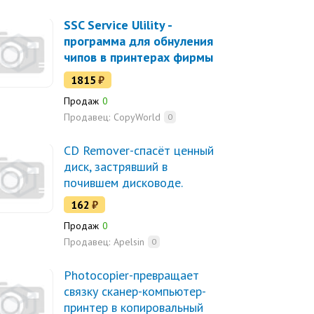
SSC Service Ulility -
программа для обнуления
чипов в принтерах фирмы
Epson. Все модели.
1815
₽
Продаж
0
Продавец:
CopyWorld
0
CD Remover-спасёт ценный
диск, застрявший в
почившем дисководе.
162
₽
Продаж
0
Продавец:
Apelsin
0
Photocopier-превращает
связку сканер-компьютер-
принтер в копировальный