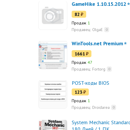
GameHike 1.10.15.2012
82
₽
Продаж
1
Продавец:
OlgaE
0
WinTools.net Premium
1661
₽
Продаж
47
Продавец:
Fortorg
0
POST-коды BIOS
123
₽
Продаж
1
Продавец:
Droidarea
0
System Mechanic Standard
180 Дней / 1 ПК