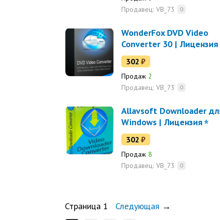
Продавец:
VB_73
0
WonderFox DVD Video
Converter 30 | Лицензия
302
₽
Продаж
2
Продавец:
VB_73
0
Allavsoft Downloader дл
Windows | Лицензия
302
₽
Продаж
8
Продавец:
VB_73
0
Страница 1
Следующая
→