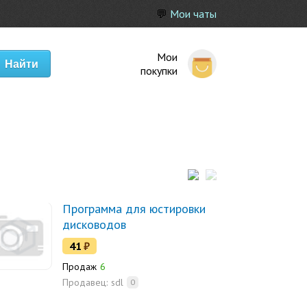
💬
Мои чаты
Мои
покупки
Программа для юстировки
дисководов
41
₽
Продаж
6
Продавец:
sdl
0