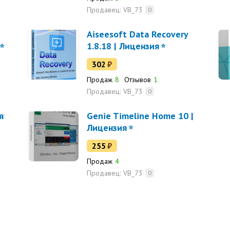
Продавец:
VB_73
0
Aiseesoft Data Recovery
1.8.18 | Лицензия
302
₽
Продаж
8
Отзывов
1
Продавец:
VB_73
0
я
Genie Timeline Home 10 |
Лицензия
255
₽
Продаж
4
Продавец:
VB_73
0