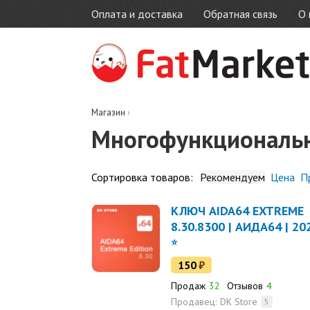
Оплата и доставка
Обратная связь
О 
Магазин
›
Mногофункциональ
Сортировка товаров:
Рекомендуем
Цена
П
КЛЮЧ AIDA64 EXTREME
8.30.8300 | АИДА64 | 20
150
₽
Продаж
32
Отзывов
4
Продавец:
DK Store
5