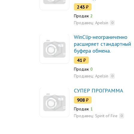
для различных событий.
243
₽
Продаж
2
Продавец:
Apelsin
0
WinClip-неограниченно
расширяет стандартный
буфера обмена.
41
₽
Продаж
0
Продавец:
Apelsin
0
СУПЕР ПРОГРАММА
908
₽
Продаж
1
Продавец:
Spirit of Fire
0