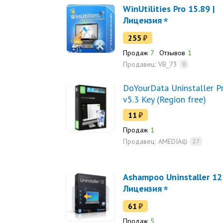
WinUtilities Pro 15.89 |
Лицензия
255
₽
Продаж
7
Отзывов
1
Продавец:
VB_73
0
DoYourData Uninstaller P
v5.3 Key (Region free)
11
₽
Продаж
1
Продавец:
AMEDIA©
27
Ashampoo Uninstaller 12 
Лицензия
61
₽
Продаж
5