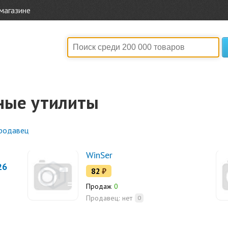
магазине
ные утилиты
родавец
WinSer
26
82
₽
Продаж
0
Продавец:
нет
0