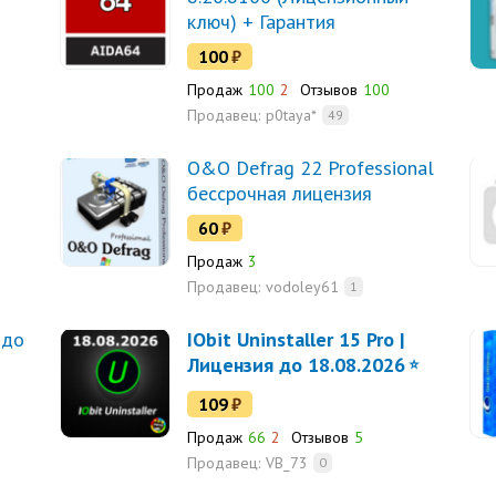
ключ) + Гарантия
100
₽
Продаж
100
2
Отзывов
100
Продавец:
p0taya*
49
O&O Defrag 22 Professional
бессрочная лицензия
60
₽
Продаж
3
Продавец:
vodoley61
1
 до
IObit Uninstaller 15 Pro |
Лицензия до 18.08.2026
109
₽
Продаж
66
2
Отзывов
5
Продавец:
VB_73
0