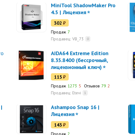
MiniTool ShadowMaker Pro
4.5 | Лицензия
302
₽
Продаж
7
Продавец:
VB_73
0
ro
AIDA64 Extreme Edition
8.35.8400 (бессрочный,
лицензионный ключ)
115
₽
Продаж
1273
5
Отзывов
79
2
Продавец:
Etevi
1
|
Ashampoo Snap 16 |
Лицензия
143
₽
Продаж
2