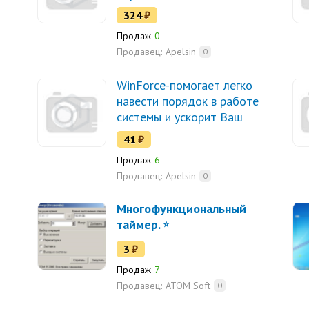
324
₽
Продаж
0
Продавец:
Apelsin
0
WinForce-помогает легко
навести порядок в работе
системы и ускорит Ваш
Windows.
41
₽
Продаж
6
Продавец:
Apelsin
0
Многофункциональный
таймер.
3
₽
Продаж
7
Продавец:
ATOM Soft
0