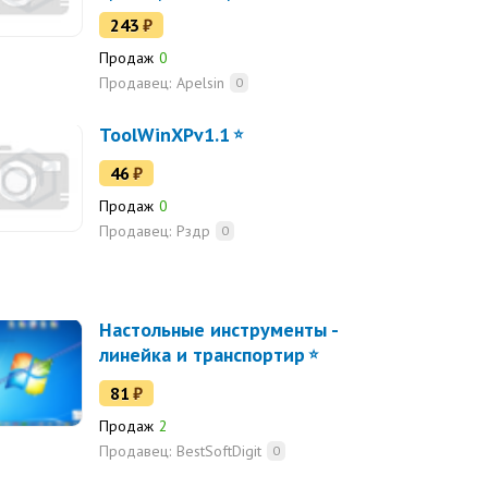
аппарат.
243
₽
Продаж
0
Продавец:
Apelsin
0
ToolWinXPv1.1
46
₽
Продаж
0
Продавец:
Рздр
0
Настольные инструменты -
линейка и транспортир
81
₽
Продаж
2
Продавец:
BestSoftDigit
0