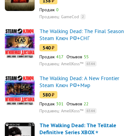
138
₽
Продаж
0
Продавец:
GameCod
2
The Walking Dead: The Final Season
Steam Ключ РФ+СНГ
540
₽
Продаж
417
Отзывов
55
Продавец:
AmellKoss™
6544
The Walking Dead: A New Frontier
Steam Ключ РФ+Мир
580
₽
Продаж
301
Отзывов
22
Продавец:
AmellKoss™
6544
The Walking Dead: The Telltale
Definitive Series XBOX