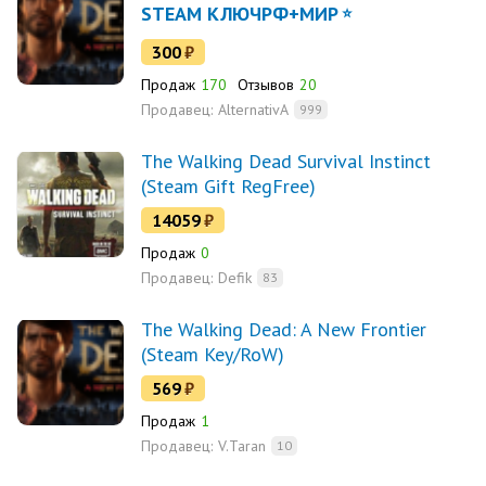
STEAM КЛЮЧРФ+МИР
300
₽
Продаж
170
Отзывов
20
Продавец:
AlternativA
999
The Walking Dead Survival Instinct
(Steam Gift RegFree)
14059
₽
Продаж
0
Продавец:
Defik
83
The Walking Dead: A New Frontier
(Steam Key/RoW)
569
₽
Продаж
1
Продавец:
V.Taran
10