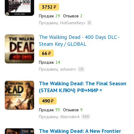
3752
₽
Продаж
29
Отзывов
2
Продавец:
HotGameKeys
8
The Walking Dead - 400 Days DLC -
Steam Key / GLOBAL
66
₽
Продаж
14
Продавец:
ashaserv
18
The Walking Dead: The Final Season
(STEAM КЛЮЧ) РФ+МИР
490
₽
Продаж
93
Отзывов
9
Продавец:
AlternativA
999
The Walking Dead: A New Frontier