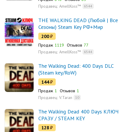
Продавец:
AmellKoss™
6544
THE WALKING DEAD (Любой | Все
Сезоны) Steam Key РФ+Мир
200
₽
Продаж
1119
Отзывов
77
Продавец:
AmellKoss™
6544
The Walking Dead: 400 Days DLC
(Steam key/RoW)
144
₽
Продаж
1
Отзывов
1
Продавец:
V.Taran
10
The Walking Dead 400 Days КЛЮЧ
СРАЗУ / STEAM KEY
128
₽