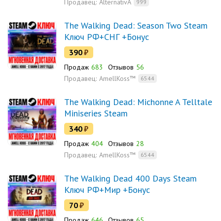
Продавец:
AlternativA
999
The Walking Dead: Season Two Steam
Ключ РФ+СНГ +Бонус
390
₽
Продаж
683
Отзывов
56
Продавец:
AmellKoss™
6544
The Walking Dead: Michonne A Telltale
Miniseries Steam
340
₽
Продаж
404
Отзывов
28
Продавец:
AmellKoss™
6544
The Walking Dead 400 Days Steam
Ключ РФ+Мир +Бонус
70
₽
Продаж
646
Отзывов
65