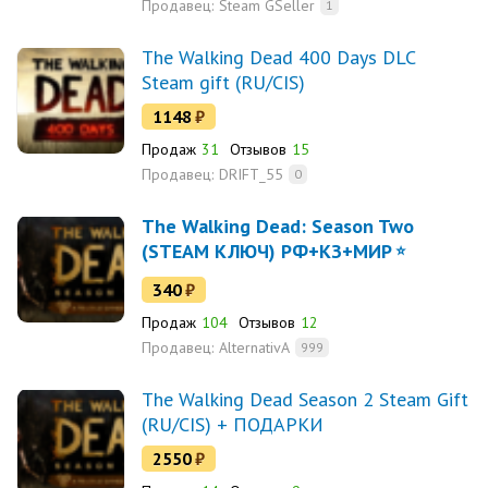
Продавец:
Steam GSeller
1
The Walking Dead 400 Days DLC
Steam gift (RU/CIS)
1148
₽
Продаж
31
Отзывов
15
Продавец:
DRIFT_55
0
The Walking Dead: Season Two
(STEAM КЛЮЧ) РФ+КЗ+МИР
340
₽
Продаж
104
Отзывов
12
Продавец:
AlternativA
999
The Walking Dead Season 2 Steam Gift
(RU/CIS) + ПОДАРКИ
2550
₽