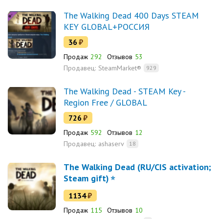
The Walking Dead 400 Days STEAM
KEY GLOBAL+РОССИЯ
36
₽
Продаж
292
Отзывов
53
Продавец:
SteamMarket®
929
The Walking Dead - STEAM Key -
Region Free / GLOBAL
726
₽
Продаж
592
Отзывов
12
Продавец:
ashaserv
18
The Walking Dead (RU/CIS activation;
Steam gift)
1134
₽
Продаж
115
Отзывов
10