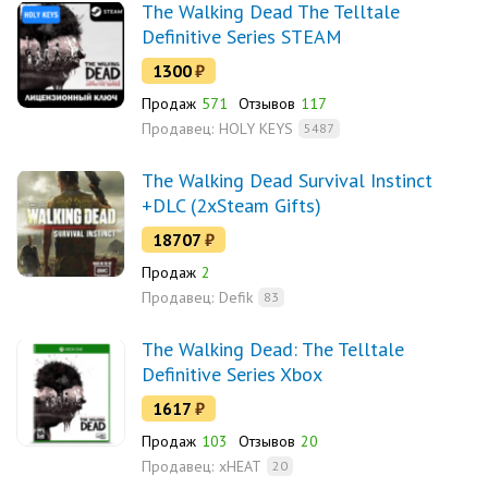
The Walking Dead The Telltale
Definitive Series STEAM
1300
₽
Продаж
571
Отзывов
117
Продавец:
HOLY KEYS
5487
The Walking Dead Survival Instinct
+DLC (2xSteam Gifts)
18707
₽
Продаж
2
Продавец:
Defik
83
The Walking Dead: The Telltale
Definitive Series Xbox
1617
₽
Продаж
103
Отзывов
20
Продавец:
xHEAT
20