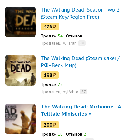
The Walking Dead: Season Two 2
(Steam Key/Region Free)
476
₽
Продаж
54
Отзывов
1
Продавец:
V.Taran
10
The Walking Dead (Steam ключ /
РФ+Весь Мир)
198
₽
Продаж
22
Продавец:
byPablo
27
The Walking Dead: Michonne - A
Telltale Miniseries
200
₽
Продаж
10
Отзывов
2