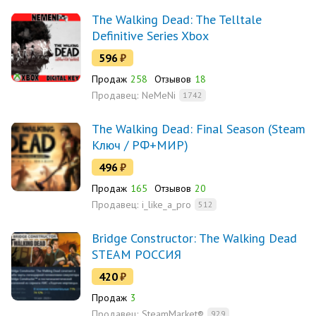
The Walking Dead: The Telltale
Definitive Series Xbox
596
₽
Продаж
258
Отзывов
18
Продавец:
NeMeNi
1742
The Walking Dead: Final Season (Steam
Ключ / РФ+МИР)
496
₽
Продаж
165
Отзывов
20
Продавец:
i_like_a_pro
512
Bridge Constructor: The Walking Dead
STEAM РОССИЯ
420
₽
Продаж
3
Продавец:
SteamMarket®
929