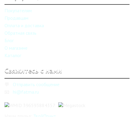
Покупателям
Продавцам
Оплата и доставка
Обратная связь
Блог
О магазине
Каталог
Свяжитесь с нами
💬
Отправить сообщение
📧
hi@fatma.ru
Наши друзья:
ТвойПринт