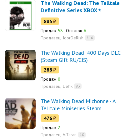
The Walking Dead: The Telltale
Definitive Series XBOX
885
₽
Продаж
58
Отзывов
6
Продавец:
IgorDeRish
516
The Walking Dead: 400 Days DLC
(Steam Gift RU/CIS)
288
₽
Продаж
0
Продавец:
Defik
83
The Walking Dead Michonne - A
Telltale Miniseries Steam
476
₽
Продаж
2
Продавец:
V.Taran
10