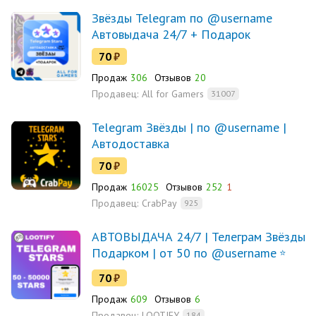
Звёзды Telegram по @username
Автовыдача 24/7 + Подарок
70
₽
Продаж
306
Отзывов
20
Продавец:
All for Gamers
31007
Telegram Звёзды | по @username |
Автодоставка
70
₽
Продаж
16025
Отзывов
252
1
Продавец:
CrabPay
925
АВТОВЫДАЧА 24/7 | Телеграм Звёзды
Подарком | от 50 по @username
70
₽
Продаж
609
Отзывов
6
Продавец:
LOOTIFY
184