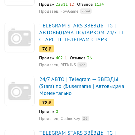
Продаж
22811
12
Отзывов
1134
Продавец:
FowGame
2744
TELEGRAM STARS ЗВЁЗДЫ TG |
АВТОВЫДАЧА ПОДАРКОМ 24/7 ТГ
СТАРС ТГ ТЕЛЕГРАМ СТАРЗ
76
₽
Продаж
402
1
Отзывов
36
Продавец:
REFKINS
422
24/7 АВТО | Telegram — ЗВЁЗДЫ
(Stars) по @username | Автовыдача
Моментально
78
₽
Продаж
0
Продавец:
OutlineKey
26
TELEGRAM STARS ЗВЁЗДЫ TG |