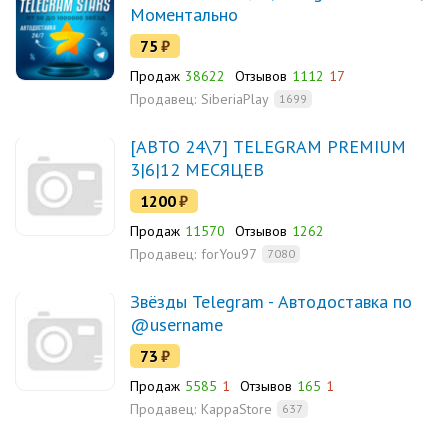
Моментально
75
₽
Продаж
38622
Отзывов
1112
17
Продавец:
SiberiaPlay
1699
[АВТО 24\7] TELEGRAM PREMIUM
3|6|12 МЕСЯЦЕВ
1200
₽
Продаж
11570
Отзывов
1262
Продавец:
forYou97
7080
Звёзды Telegram - Автодоставка по
@username
73
₽
Продаж
5585
1
Отзывов
165
1
Продавец:
KappaStore
637