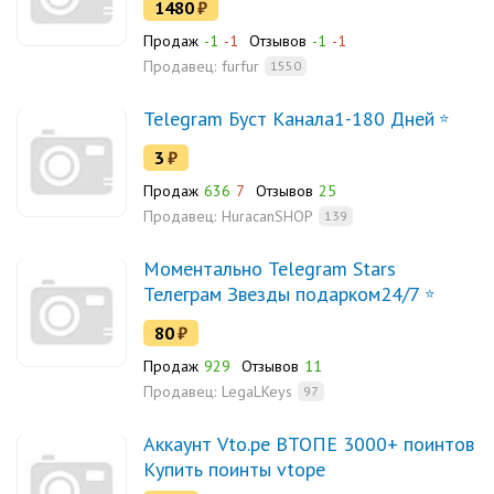
1480
₽
Продаж
-1
-1
Отзывов
-1
-1
Продавец:
furfur
1550
Telegram Буст Канала1-180 Дней
3
₽
Продаж
636
7
Отзывов
25
Продавец:
HuracanSHOP
139
Моментально Telegram Stars
Телеграм Звезды подарком24/7
80
₽
Продаж
929
Отзывов
11
Продавец:
LegaLKeys
97
Аккаунт Vto.pe ВТОПЕ 3000+ поинтов
Купить поинты vtope