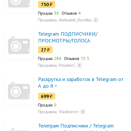
750
₽
Продаж
30
Отзывов
4
Продавец:
Aleksandr_Korotkiy
2
Telegram ПОДПИСЧИКИ/
ПРОСМОТРЫ/ГОЛОСА
27
₽
Продаж
284
Отзывов
75
3
Продавец:
PmasterC
4
Раскрутка и заработок в Telegram от
А до Я
699
₽
Продаж
0
Продавец:
Vladimirrrrr
0
Телеграм Подписчики / Telegram