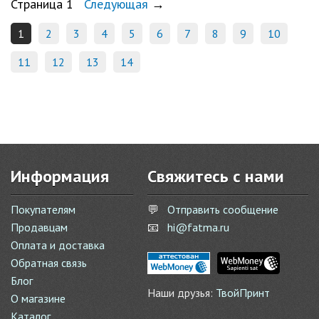
Страница 1
Следующая
→
1
2
3
4
5
6
7
8
9
10
11
12
13
14
Информация
Свяжитесь с нами
Покупателям
💬
Отправить сообщение
Продавцам
📧
hi@fatma.ru
Оплата и доставка
Обратная связь
Блог
Наши друзья:
ТвойПринт
О магазине
Каталог