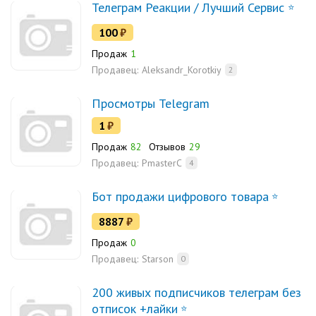
Телеграм Реакции / Лучший Сервис
100
₽
Продаж
1
Продавец:
Aleksandr_Korotkiy
2
Просмотры Telegram
1
₽
Продаж
82
Отзывов
29
Продавец:
PmasterC
4
Бот продажи цифрового товара
8887
₽
Продаж
0
Продавец:
Starson
0
200 живых подписчиков телеграм без
отписок +лайки