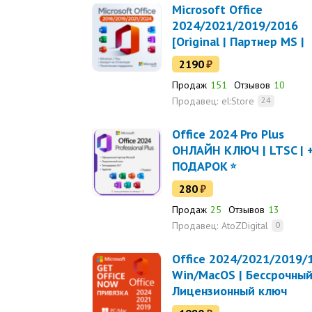
Microsoft Office
2024/2021/2019/2016
[Original | Партнер MS |
Чек ФЗ]
2190
₽
Продаж
151
Отзывов
10
Продавец:
el:Store
24
Office 2024 Pro Plus
ОНЛАЙН КЛЮЧ | LTSC | 
ПОДАРОК
280
₽
Продаж
25
Отзывов
13
Продавец:
AtoZDigital
0
Office 2024/2021/2019/
Win/MacOS | Бессрочный
Лицензионный ключ
Microsoft купить