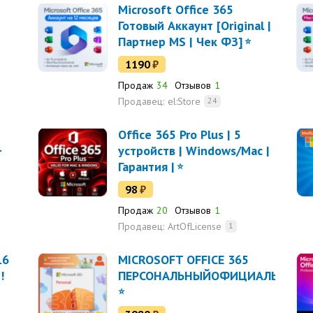
Microsoft Office 365
Готовый Аккаунт [Original |
Партнер MS | Чек ФЗ]
1190
₽
Продаж
34
Отзывов
1
Продавец:
el:Store
24
Office 365 Pro Plus | 5
+
устройств | Windows/Mac |
Гарантия |
98
₽
Продаж
20
Отзывов
1
Продавец:
ArtOfLicense
1
16
MICROSOFT OFFICE 365
!
ПЕРСОНАЛЬНЫЙОФИЦИАЛЬНАЯ