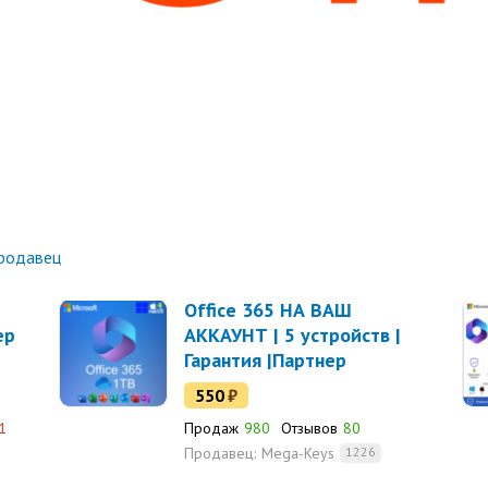
родавец
Office 365 НА ВАШ
ер
АККАУНТ | 5 устройств |
Гарантия |Партнер
Microsoft | Купить
550
₽
1
Продаж
980
Отзывов
80
Продавец:
Mega-Keys
1226