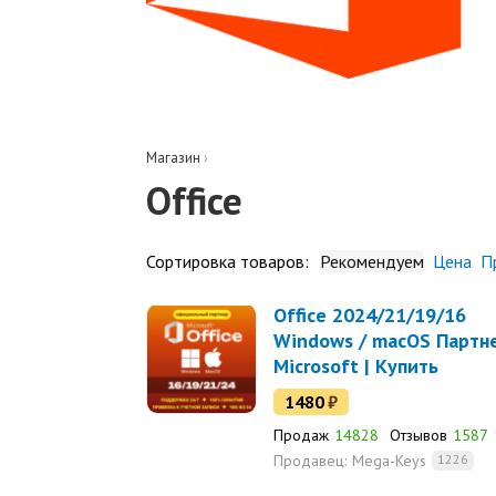
Магазин
›
Office
Сортировка товаров:
Рекомендуем
Цена
П
Office 2024/21/19/16
Windows / macOS Партн
Microsoft | Купить
лицензионный ключ
1480
₽
Продаж
14828
Отзывов
1587
Продавец:
Mega-Keys
1226