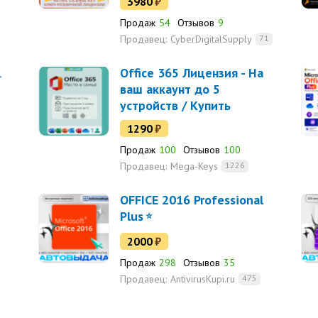
3980
₽
Продаж
54
Отзывов
9
Продавец:
CyberDigitalSupply
71
1
Office 365 Лицензия - На
ваш аккаунт до 5
устройств / Купить
ИЯ
подписку с Гарантией
1290
₽
Продаж
100
Отзывов
100
Продавец:
Mega-Keys
1226
OFFICE 2016 Professional
Plus
2000
₽
Продаж
298
Отзывов
35
Продавец:
AntivirusKupi.ru
475