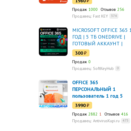
1980
₽
Продаж
1000
Отзывов
256
Продавец:
Fast KEY
374
MICROSOFT OFFICE 365 
ГОД | 5 ТБ ONEDRIVE |
ГОТОВЫЙ АККАУНТ |
АВТОВЫДАЧА | ГАРАНТ
300
₽
Продаж
0
Продавец:
SoftKeyHub
0
OFFICE 365
ПЕРСОНАЛЬНЫЙ 1
пользователь 1 год 5
устройств
3990
₽
Продаж
2882
1
Отзывов
416
Продавец:
AntivirusKupi.ru
475