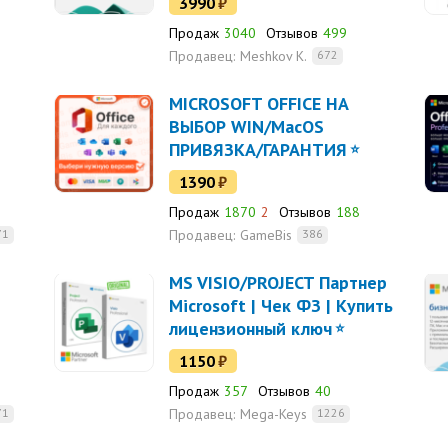
3990
₽
Продаж
3040
Отзывов
499
Продавец:
Meshkov K.
672
MICROSOFT OFFICE НА
ВЫБОР WIN/MacOS
ПРИВЯЗКА/ГАРАНТИЯ
1390
₽
Продаж
1870
2
Отзывов
188
Продавец:
GameBis
71
386
MS VISIO/PROJECT Партнер
Microsoft | Чек ФЗ | Купить
лицензионный ключ
1150
₽
Продаж
357
Отзывов
40
Продавец:
Mega-Keys
71
1226