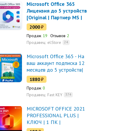
Microsoft Office 365
Лицензия до 5 устройств
[Original | Партнер MS |
Чек ФЗ]
2000
₽
Продаж
19
Отзывов
2
Продавец:
el:Store
24
Microsoft Office 365 - На
ваш аккаунт подписка 12
месяцев до 5 устройств|
Гарантия|
1880
₽
Продаж
0
Продавец:
Fast KEY
374
MICROSOFT OFFICE 2021
PROFESSIONAL PLUS |
КЛЮЧ | 1 ПК |
АКТИВАЦИЯ ПО