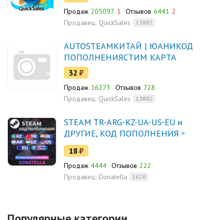
Продаж
205097
1
Отзывов
6441
2
Продавец:
QuickSales
13882
AUTOSTEAMКИТАЙ | ЮАНИКОД
ПОПОЛНЕНИЯСТИМ КАРТА
32
₽
Продаж
16273
Отзывов
728
Продавец:
QuickSales
13882
STEAM TR-ARG-KZ-UA-US-EU и
ДРУГИЕ, КОД ПОПОЛНЕНИЯ
18
₽
Продаж
4444
Отзывов
222
Продавец:
Donatella
1628
Популярные категории