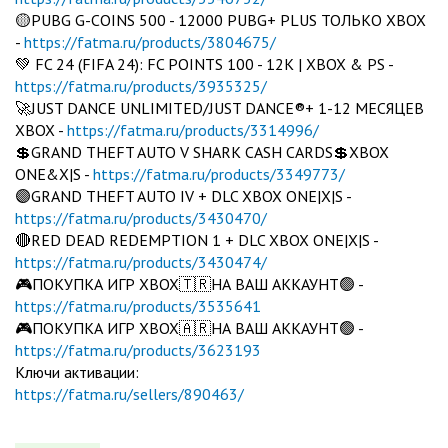
🟡PUBG G-COINS 500 - 12000 PUBG+ PLUS ТОЛЬКО XBOX
-
https://fatma.ru/products/3804675/
💚 FC 24 (FIFA 24): FC POINTS 100 - 12K | XBOX & PS -
https://fatma.ru/products/3935325/
🚀JUST DANCE UNLIMITED/JUST DANCE®+ 1-12 МЕСЯЦЕВ
XBOX -
https://fatma.ru/products/3314996/
💲GRAND THEFT AUTO V SHARK CASH CARDS💲XBOX
ONE&X|S -
https://fatma.ru/products/3349773/
🟣GRAND THEFT AUTO IV + DLC XBOX ONE|X|S -
https://fatma.ru/products/3430470/
🔴RED DEAD REDEMPTION 1 + DLC XBOX ONE|X|S -
https://fatma.ru/products/3430474/
🎮ПОКУПКА ИГР XBOX🇹🇷НА ВАШ АККАУНТ🟢 -
https://fatma.ru/products/3535641
🎮ПОКУПКА ИГР XBOX🇦🇷НА ВАШ АККАУНТ🟢 -
https://fatma.ru/products/3623193
Ключи активации:
https://fatma.ru/sellers/890463/