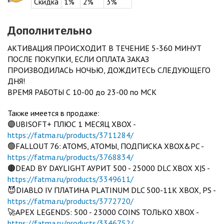
Скидка
1%
2%
3%
Дополнительно
АКТИВАЦИЯ ПРОИСХОДИТ В ТЕЧЕНИЕ 5-360 МИНУТ
ПОСЛЕ ПОКУПКИ, ЕСЛИ ОПЛАТА ЗАКАЗ
ПРОИЗВОДИЛАСЬ НОЧЬЮ, ДОЖДИТЕСЬ СЛЕДУЮЩЕГО
ДНЯ!
ВРЕМЯ РАБОТЫ С 10-00 до 23-00 по МСК
Также имеется в продаже:
🟣UBISOFT+ ПЛЮС 1 МЕСЯЦ XBOX -
https://fatma.ru/products/3711284/
🟢FALLOUT 76: ATOMS, АТОМЫ, ПОДПИСКА XBOX&PC -
https://fatma.ru/products/3768834/
🟤DEAD BY DAYLIGHT АУРИТ 500 - 25000 DLC XBOX X|S -
https://fatma.ru/products/3349611/
😈DIABLO IV ПЛАТИНА PLATINUM DLC 500-11K XBOX, PS -
https://fatma.ru/products/3772720/
🚀APEX LEGENDS: 500 - 23000 COINS ТОЛЬКО XBOX -
https://fatma.ru/products/3346752/