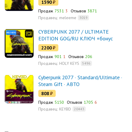
1590
₽
Продаж
7531
3
Отзывов
3871
Продавец:
meleeme
3019
CYBERPUNK 2077 / ULTIMATE
EDITION GOG/RU КЛЮЧ +бонус
2200
₽
Продаж
901
1
Отзывов
206
Продавец:
HOLY KEYS
5496
Cyberpunk 2077 · Standard/Ultimate ·
Steam Gift · АВТО
808
₽
Продаж
5150
Отзывов
1705
6
Продавец:
KEYBD
20443