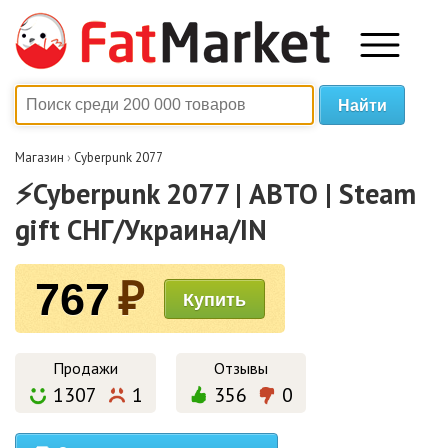
Магазин
›
Cyberpunk 2077
⚡️Cyberpunk 2077 | АВТО | Steam
gift СНГ/Украина/IN
767
₽
Продажи
Отзывы
1307
1
356
0