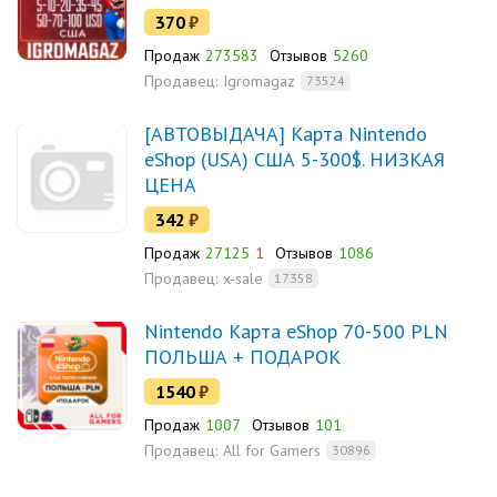
370
₽
Продаж
273583
Отзывов
5260
Продавец:
Igromagaz
73524
[АВТОВЫДАЧА] Карта Nintendo
eShop (USA) США 5-300$. НИЗКАЯ
ЦЕНА
342
₽
Продаж
27125
1
Отзывов
1086
Продавец:
x-sale
17358
Nintendo Карта eShop 70-500 PLN
ПОЛЬША + ПОДАРОК
1540
₽
Продаж
1007
Отзывов
101
Продавец:
All for Gamers
30896