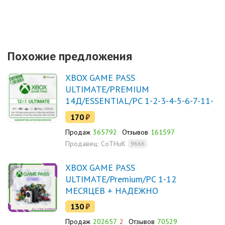
Похожие предложения
XBOX GAME PASS
ULTIMATE/PREMIUM
14Д/ESSENTIAL/PC 1-2-3-4-5-6-7-11-
12 МЕСЯЦЕВ
170
₽
Продаж
365792
Отзывов
161597
Продавец:
CoTHuK
9666
XBOX GAME PASS
ULTIMATE/Premium/PC 1-12
МЕСЯЦЕВ + НАДЕЖНО
130
₽
Продаж
202657
2
Отзывов
70529