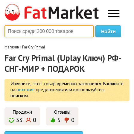
Магазин
›
Far Cry Primal
Far Cry Primal (Uplay Ключ) РФ-
СНГ-МИР + ПОДАРОК
Извините, этот товар временно закончился.
Взгляните
на
похожие
предложения или воспользуйтесь
поиском.
Продажи
Отзывы
33
0
5
0