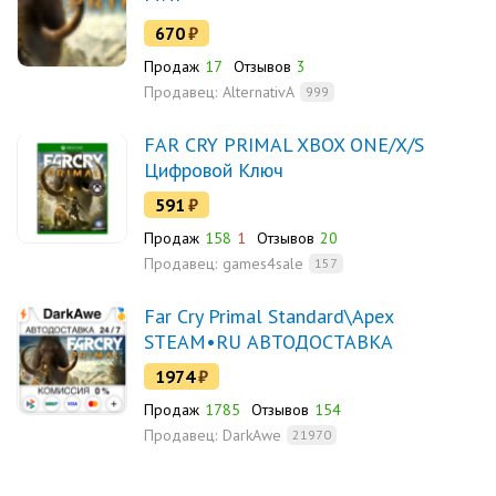
670
₽
Продаж
17
Отзывов
3
Продавец:
AlternativA
999
FAR CRY PRIMAL XBOX ONE/X/S
Цифровой Ключ
591
₽
Продаж
158
1
Отзывов
20
Продавец:
games4sale
157
Far Cry Primal Standard\Apex
STEAM•RU АВТОДОСТАВКА
1974
₽
Продаж
1785
Отзывов
154
Продавец:
DarkAwe
21970