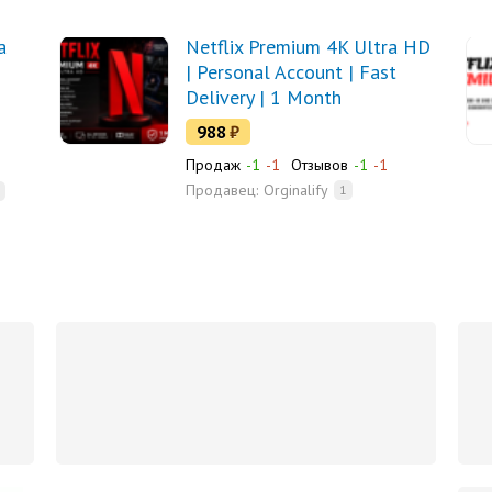
а
Netflix Premium 4K Ultra HD
| Personal Account | Fast
Delivery | 1 Month
988
₽
Продаж
-1
-1
Отзывов
-1
-1
Продавец:
Orginalify
1