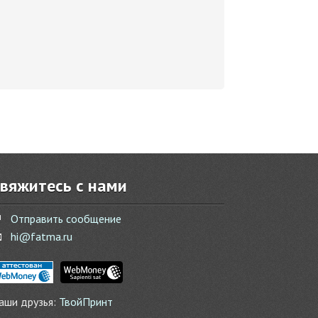
вяжитесь с нами

Отправить сообщение

hi@fatma.ru
аши друзья:
ТвойПринт