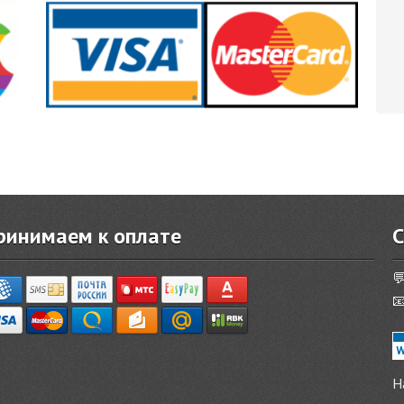
ринимаем к оплате
С


Н