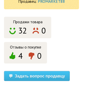
Продавец:
PROMARKET88
Продажи
товара
32
0
Отзывы
о покупке
4
0
💬 Задать вопрос продавцу