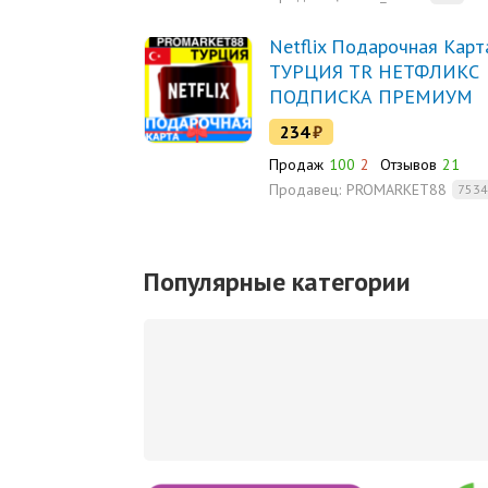
Netflix Подарочная Карт
ТУРЦИЯ TR НЕТФЛИКС
ПОДПИСКА ПРЕМИУМ
TURKEY TL КОД
234
₽
Продаж
100
2
Отзывов
21
Продавец:
PROMARKET88
7534
Популярные категории