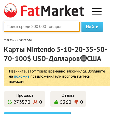
Магазин
›
Nintendo
Карты Nintendo 5-10-20-35-50-
70-100$ USD-Долларов🔵США
Извините, этот товар временно закончился.
Взгляните
на
похожие
предложения или воспользуйтесь
поиском.
Продажи
Отзывы
273570
0
5260
0