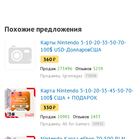
Похожие предложения
Карты Nintendo 5-10-20-35-50-70-
100$ USD-ДолларовСША
360
₽
Продаж
273496
Отзывов
5259
Продавец:
Igromagaz
73606
Карта Nintendo 5-10-20-35-45-50-70-
100$ США + ПОДАРОК
350
₽
Продаж
20901
Отзывов
1433
Продавец:
All for Gamers
30932
Nintendo Карта eShop 70-500 PLN