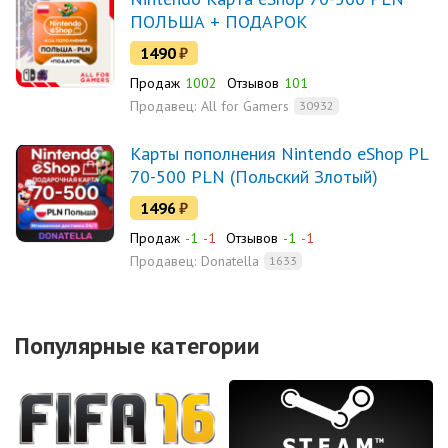
ПОЛЬША + ПОДАРОК
1490
₽
Продаж
1002
Отзывов
101
Продавец:
All for Gamers
30932
Карты пополнения Nintendo eShop PL
70-500 PLN (Польский Злотый)
1496
₽
Продаж
-1
-1
Отзывов
-1
-1
Продавец:
Donatella
1633
Популярные категории