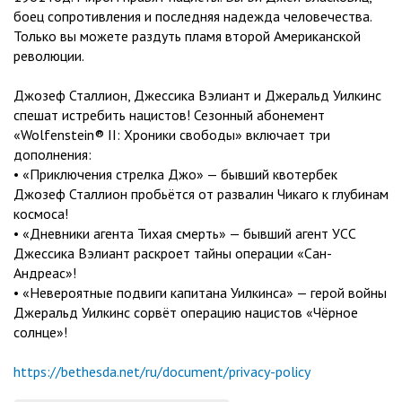
боец сопротивления и последняя надежда человечества.
Только вы можете раздуть пламя второй Американской
революции.
Джозеф Сталлион, Джессика Вэлиант и Джеральд Уилкинс
спешат истребить нацистов! Сезонный абонемент
«Wolfenstein® II: Хроники свободы» включает три
дополнения:
• «Приключения стрелка Джо» — бывший квотербек
Джозеф Сталлион пробьётся от развалин Чикаго к глубинам
космоса!
• «Дневники агента Тихая смерть» — бывший агент УСС
Джессика Вэлиант раскроет тайны операции «Сан-
Андреас»!
• «Невероятные подвиги капитана Уилкинса» — герой войны
Джеральд Уилкинс сорвёт операцию нацистов «Чёрное
солнце»!
https://bethesda.net/ru/document/privacy-policy