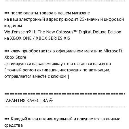
================================================
▪️▪️▪️ после оплаты товара в нашем магазине
на ваш электронный адрес приходит 25-значный цифровой
код игры
Wolfenstein® II: The New Colossus™ Digital Deluxe Edition
на XBOX ONE / XBOX SERIES X|S
▪️▪️▪️ ключ приобретается в официальном магазине Microsoft
Xbox Store
активируется на вашем аккаунте и остается навсегда
[ точный регион активации, инструкция по активации,
отправляется вместе с ключом ]
================================================
ГАРАНТИЯ КАЧЕСТВА 💪
================================================
▪️▪️▪️ Каждый ключ индивидуальный и покупается за личные
средства