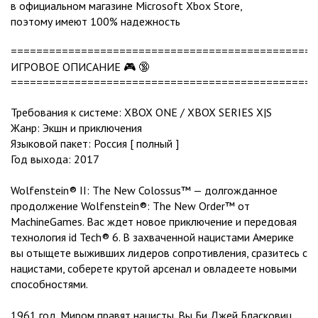
в официальном магазине Microsoft Xbox Store,
поэтому имеют 100% надежность
================================================
ИГРОВОЕ ОПИСАНИЕ 🎮 🔞
================================================
Требования к системе: XBOX ONE / XBOX SERIES X|S
Жанр: Экшн и приключения
Языковой пакет: Россия [ полный ]
Год выхода: 2017
Wolfenstein® II: The New Colossus™ — долгожданное
продолжение Wolfenstein®: The New Order™ от
MachineGames. Вас ждет новое приключение и передовая
технология id Tech® 6. В захваченной нацистами Америке
вы отыщете выживших лидеров сопротивления, сразитесь с
нацистами, соберете крутой арсенал и овладеете новыми
способностями.
1961 год. Миром правят нацисты. Вы Би Джей Бласковиц,