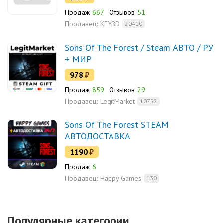
Продаж
667
Отзывов
51
Продавец:
KEYBD
20410
Sons Of The Forest / Steam АВТО / РУ
+ МИР
978
₽
Продаж
859
Отзывов
29
Продавец:
LegitMarket
10752
Sons Of The Forest STEAM
АВТОДОСТАВКА
1190
₽
Продаж
6
Продавец:
Happy Games
130
Популярные категории