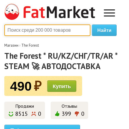
Магазин
›
The Forest
The Forest * RU/KZ/СНГ/TR/AR *
STEAM 🚀 АВТОДОСТАВКА
490
₽
Продажи
Отзывы
8515
0
399
0