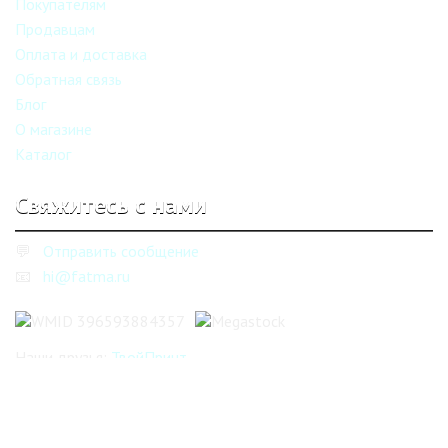
Покупателям
Продавцам
Оплата и доставка
Обратная связь
Блог
О магазине
Каталог
Свяжитесь с нами
💬
Отправить сообщение
📧
hi@fatma.ru
Наши друзья:
ТвойПринт
Интернет-магазин низких цен ©
Фатмаркет
2010—2026 ©
Фатма, Fatmarket